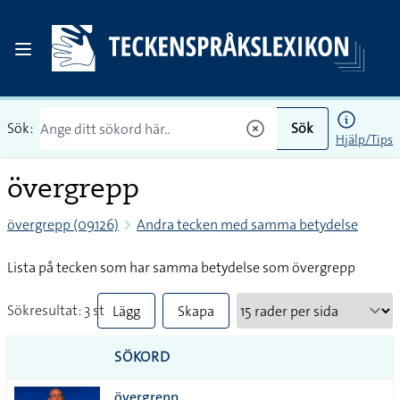
Sök:
Sök
Hjälp/Tips
övergrepp
övergrepp (09126)
Andra tecken med samma betydelse
Lista på tecken som har samma betydelse som övergrepp
Sökresultat: 3 st
Lägg
Skapa
till
PDF
SÖKORD
alla i
övergrepp