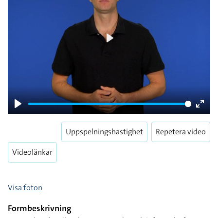
Play
Play
Enter
fulls
Uppspelningshastighet
Repetera video
Videolänkar
Visa foton
Formbeskrivning