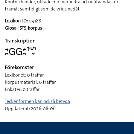
Knutna händer, riktade mot varandra och inåtvända, förs
framåt samtidigt som de vrids nedåt
Lexikon-ID:
09188
Glosa i STS-korpus:
-
Transkription
􌥔􌥘􌤦􌤦􌥓􌥘􌦃􌥲􌦀
Förekomster
Lexikonet: 0 träffar
Korpusmaterial: 0 träffar
Enkäter: 0 träffar
Teckenformen kan också betyda
Uppdaterat: 2026-08-06