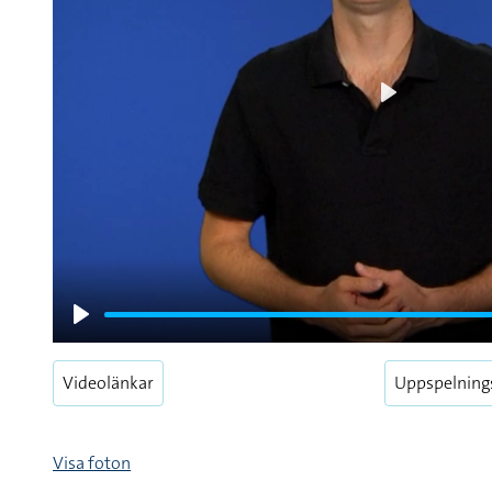
Play
Play
Videolänkar
Uppspelning
Visa foton