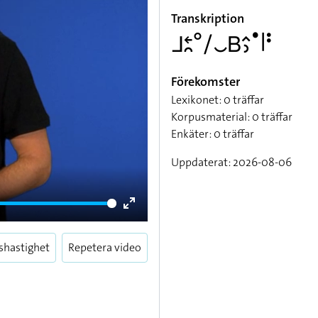
Transkription
􌤨􌥓􌥘􌦑􌥠􌤛􌤧􌤵􌤶􌤟􌥼􌥻
Förekomster
Lexikonet: 0 träffar
Korpusmaterial: 0 träffar
Enkäter: 0 träffar
Uppdaterat: 2026-08-06
Enter
fullscreen
shastighet
Repetera video