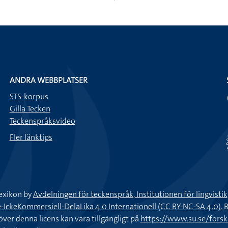
ANDRA WEBBPLATSER
STS-korpus
Gilla Tecken
Teckenspråksvideo
Fler länktips
exikon by
Avdelningen för teckenspråk, Institutionen för lingvisti
keKommersiell-DelaLika 4.0 Internationell (CC BY-NC-SA 4.0).
B
töver denna licens kan vara tillgängligt på
https://www.su.se/fors