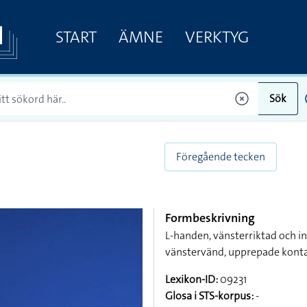
START
ÄMNE
VERKTYG
Sök
Föregående tecken
Formbeskrivning
L-handen, vänsterriktad och in
vänstervänd, upprepade kont
Lexikon-ID:
09231
Glosa i STS-korpus:
-