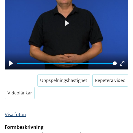
Play
Play
Enter
fulls
Uppspelningshastighet
Repetera video
Videolänkar
Visa foton
Formbeskrivning