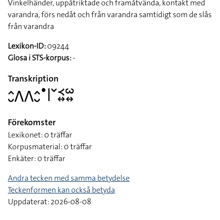
Vinkelhänder, uppåtriktade och framåtvända, kontakt med
varandra, förs nedåt och från varandra samtidigt som de slås
från varandra
Lexikon-ID:
09244
Glosa i STS-korpus:
-
Transkription
􌤵􌤷􌤣􌤣􌤵􌤷􌤟􌥼􌥧􌥹􌦉􌥱􌦉
Förekomster
Lexikonet: 0 träffar
Korpusmaterial: 0 träffar
Enkäter: 0 träffar
Andra tecken med samma betydelse
Teckenformen kan också betyda
Uppdaterat: 2026-08-08