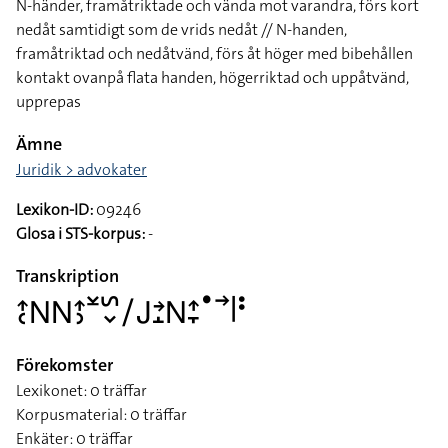
N-händer, framåtriktade och vända mot varandra, förs kort
nedåt samtidigt som de vrids nedåt // N-handen,
framåtriktad och nedåtvänd, förs åt höger med bibehållen
kontakt ovanpå flata handen, högerriktad och uppåtvänd,
upprepas
Ämne
Juridik > advokater
Lexikon-ID:
09246
Glosa i STS-korpus:
-
Transkription
􌤴􌥗􌥌􌥌􌤴􌤶􌥸􌥲􌦀􌥠􌤢􌥔􌤸􌥌􌤴􌥙􌤟􌥣􌥼􌥻
Förekomster
Lexikonet: 0 träffar
Korpusmaterial: 0 träffar
Enkäter: 0 träffar