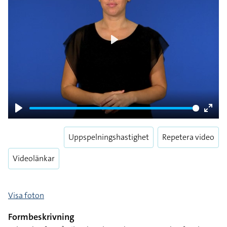
Play
Play
Enter
fulls
Uppspelningshastighet
Repetera video
Videolänkar
Visa foton
Formbeskrivning