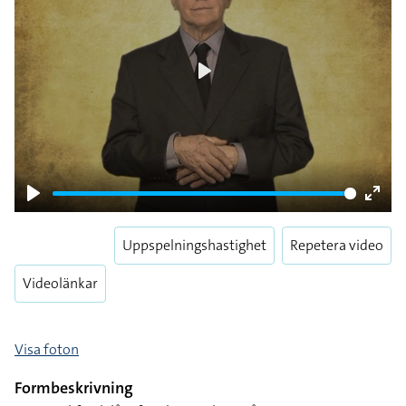
Play
Play
Enter
fulls
Uppspelningshastighet
Repetera video
Videolänkar
Visa foton
Formbeskrivning