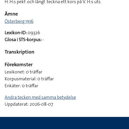
H. H:s pekf. och långf. teckna ett kors på V. H:s uts.
Ämne
Österberg 1916
Lexikon-ID:
09326
Glosa i STS-korpus:
-
Transkription
Förekomster
Lexikonet: 0 träffar
Korpusmaterial: 0 träffar
Enkäter: 0 träffar
Andra tecken med samma betydelse
Uppdaterat: 2026-08-07