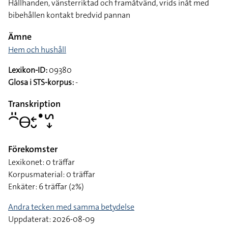
Hållhanden, vänsterriktad och framåtvänd, vrids inåt med
bibehållen kontakt bredvid pannan
Ämne
Hem och hushåll
Lexikon-ID:
09380
Glosa i STS-korpus:
-
Transkription
􌤃􌤺􌤫􌥓􌤷􌤟􌥲􌦊
Förekomster
Lexikonet: 0 träffar
Korpusmaterial: 0 träffar
Enkäter: 6 träffar (2%)
Andra tecken med samma betydelse
Uppdaterat: 2026-08-09