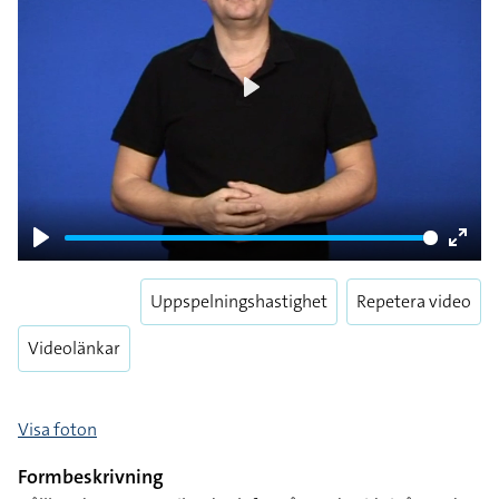
Play
Play
Enter
fulls
Uppspelningshastighet
Repetera video
Videolänkar
Visa foton
Formbeskrivning