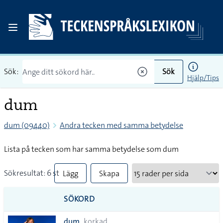
Sök:
Sök
Hjälp/Tips
dum
dum (09440)
Andra tecken med samma betydelse
Lista på tecken som har samma betydelse som dum
Sökresultat: 6 st
Lägg
Skapa
till
PDF
SÖKORD
alla i
dum
korkad