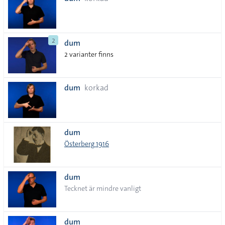
lista
2
dum
2 varianter finns
dum
korkad
dum
Österberg 1916
dum
Tecknet är mindre vanligt
dum