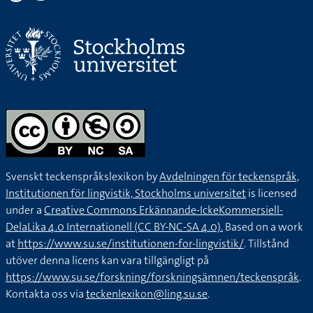
Svenskt teckenspråkslexikon by
Avdelningen för teckenspråk,
Institutionen för lingvistik, Stockholms universitet
is licensed
under a
Creative Commons Erkännande-IckeKommersiell-
DelaLika 4.0 Internationell (CC BY-NC-SA 4.0).
Based on a work
at
https://www.su.se/institutionen-for-lingvistik/
. Tillstånd
utöver denna licens kan vara tillgängligt på
https://www.su.se/forskning/forskningsämnen/teckenspråk
.
Kontakta oss via
teckenlexikon@ling.su.se
.