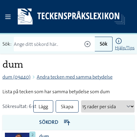
Sök:
Sök
Hjälp/Tips
dum
dum (09440)
Andra tecken med samma betydelse
Lista på tecken som har samma betydelse som dum
Sökresultat: 6 st
Lägg
Skapa
till
PDF
SÖKORD
alla i
2
dum