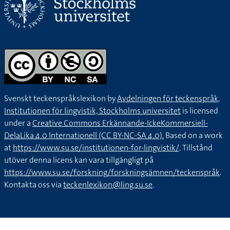
Svenskt teckenspråkslexikon by
Avdelningen för teckenspråk,
Institutionen för lingvistik, Stockholms universitet
is licensed
under a
Creative Commons Erkännande-IckeKommersiell-
DelaLika 4.0 Internationell (CC BY-NC-SA 4.0).
Based on a work
at
https://www.su.se/institutionen-for-lingvistik/
. Tillstånd
utöver denna licens kan vara tillgängligt på
https://www.su.se/forskning/forskningsämnen/teckenspråk
.
Kontakta oss via
teckenlexikon@ling.su.se
.