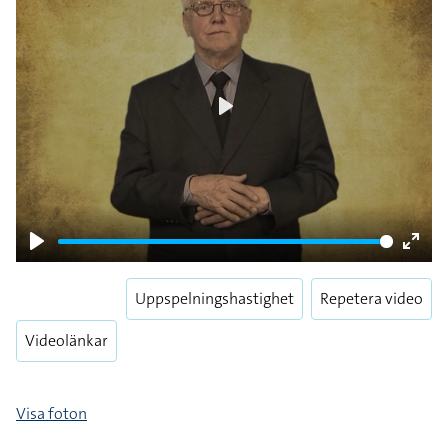
Play
Play
Enter
fulls
Uppspelningshastighet
Repetera video
Videolänkar
Visa foton