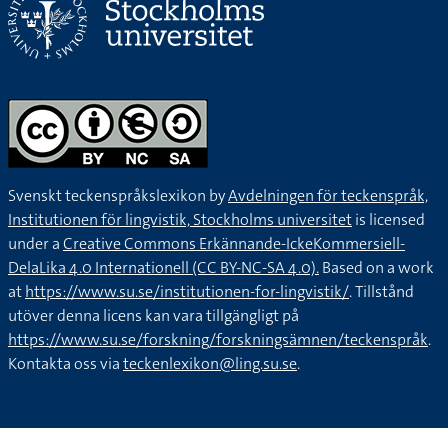
Svenskt teckenspråkslexikon by
Avdelningen för teckenspråk,
Institutionen för lingvistik, Stockholms universitet
is licensed
under a
Creative Commons Erkännande-IckeKommersiell-
DelaLika 4.0 Internationell (CC BY-NC-SA 4.0).
Based on a work
at
https://www.su.se/institutionen-for-lingvistik/
. Tillstånd
utöver denna licens kan vara tillgängligt på
https://www.su.se/forskning/forskningsämnen/teckenspråk
.
Kontakta oss via
teckenlexikon@ling.su.se
.