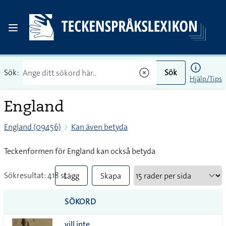
Sök:
Sök
Hjälp/Tips
England
England (09456)
Kan även betyda
Teckenformen för England kan också betyda
Sökresultat: 418 st
Lägg
Skapa
till
PDF
SÖKORD
alla i
vill inte