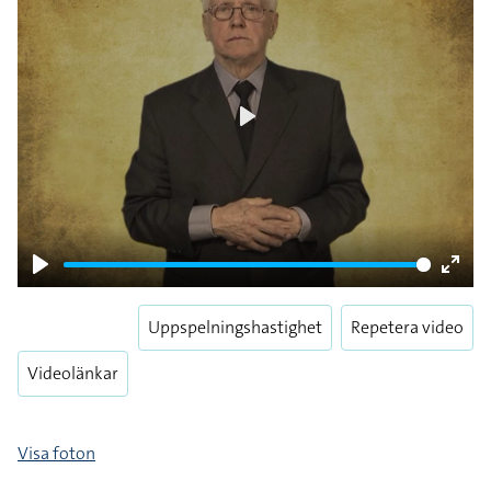
Play
Play
Enter
fulls
Uppspelningshastighet
Repetera video
Videolänkar
Visa foton