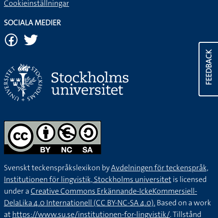
Cookieinställningar
SOCIALA MEDIER
FEEDBACK
Svenskt teckenspråkslexikon by
Avdelningen för teckenspråk,
Institutionen för lingvistik, Stockholms universitet
is licensed
under a
Creative Commons Erkännande-IckeKommersiell-
DelaLika 4.0 Internationell (CC BY-NC-SA 4.0).
Based on a work
at
https://www.su.se/institutionen-for-lingvistik/
. Tillstånd