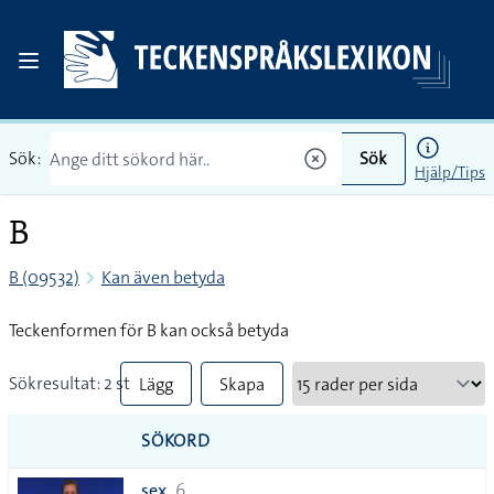
Sök:
Sök
Hjälp/Tips
B
B (09532)
Kan även betyda
Teckenformen för B kan också betyda
Sökresultat: 2 st
Lägg
Skapa
till
PDF
SÖKORD
alla i
sex
6