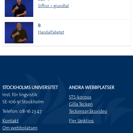
lista
Siffror > grundtal
B
Handalfabetet
STOCKHOLMS UNIVERSITET
ANDRA WEBBPLATSER
Inst. för lingvistik
STS-korpus
SE-106 91 Stockholm
Gilla Tecken
Telefon: 08-16 23 47
Teckenspråksvideo
Kontakt
Fler länktips
Om webbplatsen