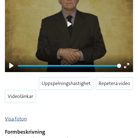
Play
Play
Enter
fulls
Uppspelningshastighet
Repetera video
Videolänkar
Visa foton
Formbeskrivning