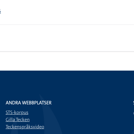
6
ANDRA WEBBPLATSER
STS-korpus
Gilla Tecken
Teckenspråksvideo