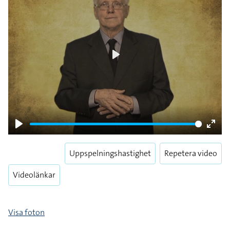
Play
Play
Enter
fulls
Uppspelningshastighet
Repetera video
Videolänkar
Visa foton