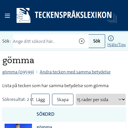
Sök:
Sök
Hjälp/Tips
gömma
gömma (09599)
Andra tecken med samma betydelse
Lista på tecken som har samma betydelse som gömma
Sökresultat: 2 st
Lägg
Skapa
till
PDF
SÖKORD
alla i
gömma