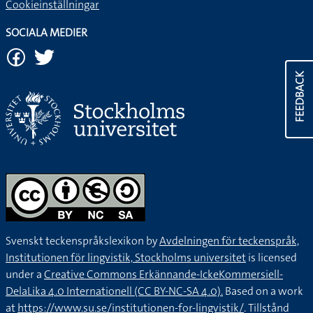
Cookieinställningar
SOCIALA MEDIER
FEEDBACK
Svenskt teckenspråkslexikon by
Avdelningen för teckenspråk,
Institutionen för lingvistik, Stockholms universitet
is licensed
under a
Creative Commons Erkännande-IckeKommersiell-
DelaLika 4.0 Internationell (CC BY-NC-SA 4.0).
Based on a work
at
https://www.su.se/institutionen-for-lingvistik/
. Tillstånd