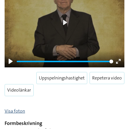
Play
Play
Enter
fulls
Uppspelningshastighet
Repetera video
Videolänkar
Visa foton
Formbeskrivning