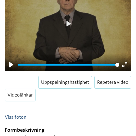
Play
Play
Enter
fulls
Uppspelningshastighet
Repetera video
Videolänkar
Visa foton
Formbeskrivning