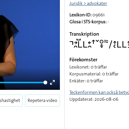
Juridik > advokater
Lexikon-ID:
09661
Glosa i STS-korpus:
-
Transkription
􌤡􌥔􌥘􌥈􌤹􌥈􌥓􌥘􌦃􌥧􌥰􌦋􌦇􌥠􌤴􌥗􌥈􌥈􌤴
Förekomster
Lexikonet: 0 träffar
Korpusmaterial: 0 träffar
Enkäter: 0 träffar
Enter
Teckenformen kan också bety
fullscreen
Uppdaterat: 2026-08-06
shastighet
Repetera video