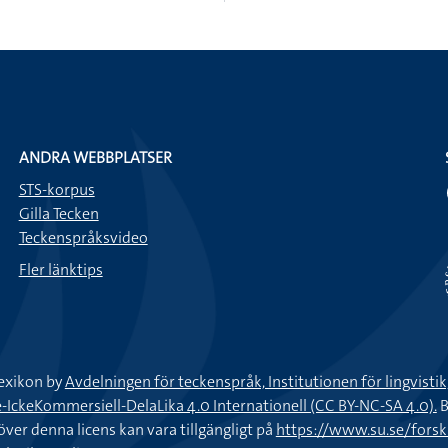
ANDRA WEBBPLATSER
STS-korpus
Gilla Tecken
Teckenspråksvideo
Fler länktips
exikon by
Avdelningen för teckenspråk, Institutionen för lingvisti
keKommersiell-DelaLika 4.0 Internationell (CC BY-NC-SA 4.0).
B
töver denna licens kan vara tillgängligt på
https://www.su.se/fors