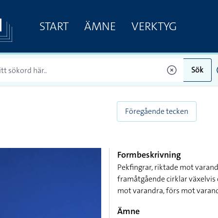
START
ÄMNE
VERKTYG
Sök
Föregående tecken
Formbeskrivning
Pekfingrar, riktade mot varand
framåtgående cirklar växelvis
mot varandra, förs mot varand
Ämne