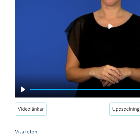
Play
Play
Videolänkar
Uppspelning
Visa foton