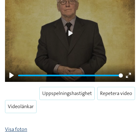
Play
Play
Enter
fulls
Uppspelningshastighet
Repetera video
Videolänkar
Visa foton