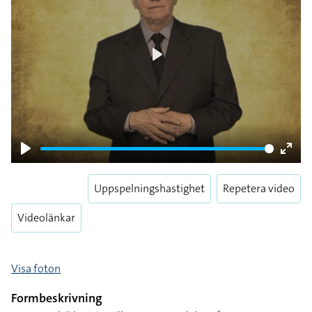
Play
Play
Enter
fulls
Uppspelningshastighet
Repetera video
Videolänkar
Visa foton
Formbeskrivning