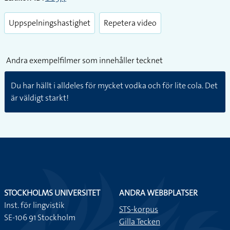
Play
Enter
fullsc
Videolänkar
Lexikon-ID:
00377
Uppspelningshastighet
Repetera video
Andra exempelfilmer som innehåller tecknet
Du har hällt i alldeles för mycket vodka och för lite cola. Det
är väldigt starkt!