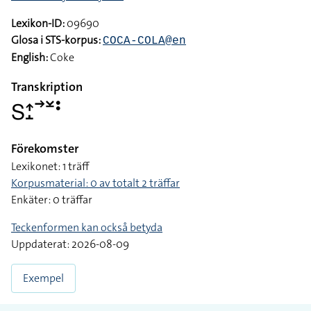
S-handen, framåtriktad och uppåtvänd, för åt höger med
dubbla korta nedåtrörelser
Ämne
Mat och dryck > drycker
Lexikon-ID:
09690
Glosa i STS-korpus:
COCA-COLA@en
English:
Coke
Transkription
􌥅􌤴􌤸􌥣􌥸􌥻
Förekomster
Lexikonet: 1 träff
Korpusmaterial: 0 av totalt 2 träffar
Enkäter: 0 träffar
Teckenformen kan också betyda