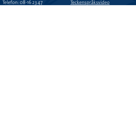
STOCKHOLMS UNIVERSITET
ANDRA WEBBPLATSER
Inst. för lingvistik
STS-korpus
SE-106 91 Stockholm
Gilla Tecken
Telefon: 08-16 23 47
Teckenspråksvideo
Kontakt
Fler länktips
Om webbplatsen
Cookieinställningar
SOCIALA MEDIER