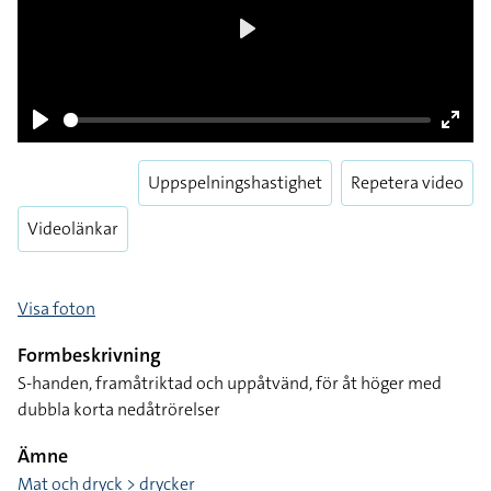
Play
Play
Enter
fulls
Uppspelningshastighet
Repetera video
Videolänkar
Visa foton
Formbeskrivning