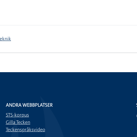
teknik
ANDRA WEBBPLATSER
STS-korpus
Gilla Tecken
Teckenspråksvideo