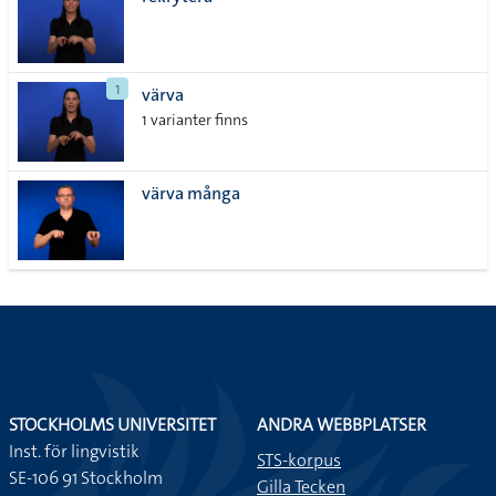
lista
1
värva
1 varianter finns
värva många
STOCKHOLMS UNIVERSITET
ANDRA WEBBPLATSER
Inst. för lingvistik
STS-korpus
SE-106 91 Stockholm
Gilla Tecken