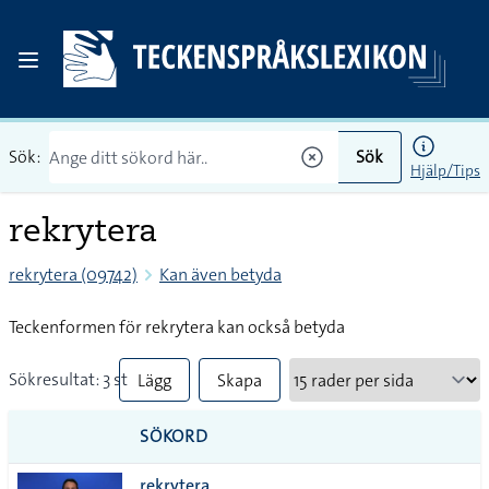
Sök:
Sök
Hjälp/Tips
rekrytera
rekrytera (09742)
Kan även betyda
Teckenformen för rekrytera kan också betyda
Sökresultat: 3 st
Lägg
Skapa
till
PDF
SÖKORD
alla i
rekrytera