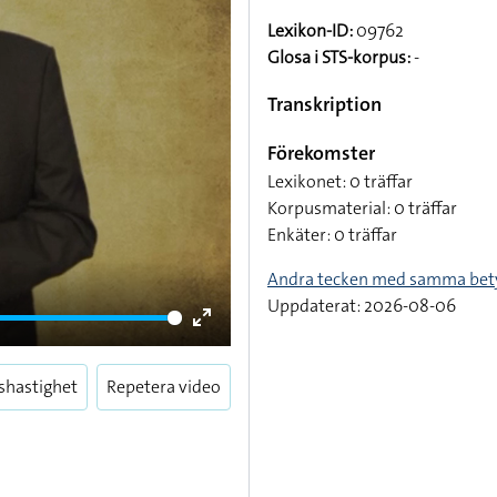
Lexikon-ID:
09762
Glosa i STS-korpus:
-
Transkription
Förekomster
Lexikonet: 0 träffar
Korpusmaterial: 0 träffar
Enkäter: 0 träffar
Andra tecken med samma bet
Uppdaterat: 2026-08-06
Enter
fullscreen
shastighet
Repetera video