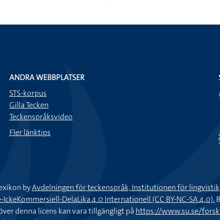
ANDRA WEBBPLATSER
STS-korpus
Gilla Tecken
Teckenspråksvideo
Fler länktips
exikon by
Avdelningen för teckenspråk, Institutionen för lingvisti
keKommersiell-DelaLika 4.0 Internationell (CC BY-NC-SA 4.0).
B
töver denna licens kan vara tillgängligt på
https://www.su.se/fors