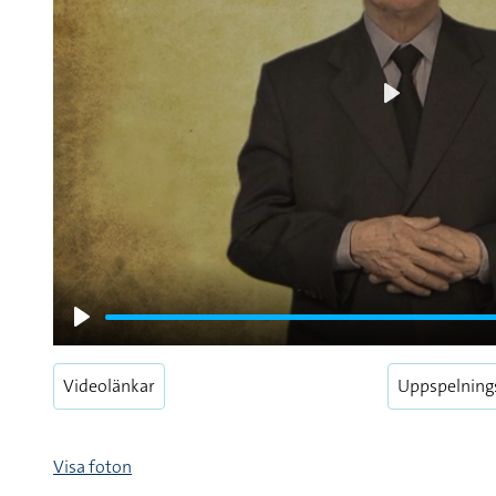
Play
Play
Videolänkar
Uppspelning
Visa foton