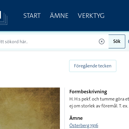
START
ÄMNE
VERKTYG
Sök
Föregående tecken
Formbeskrivning
H. H:s pekf. och tumme göra et
ej om storlek av föremål. T. ex. e
Ämne
Österberg 1916