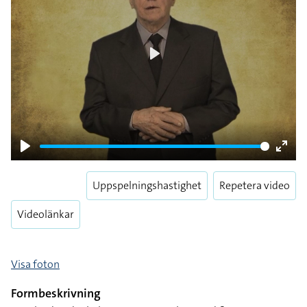
Play
Play
Enter
fulls
Uppspelningshastighet
Repetera video
Videolänkar
Visa foton
Formbeskrivning