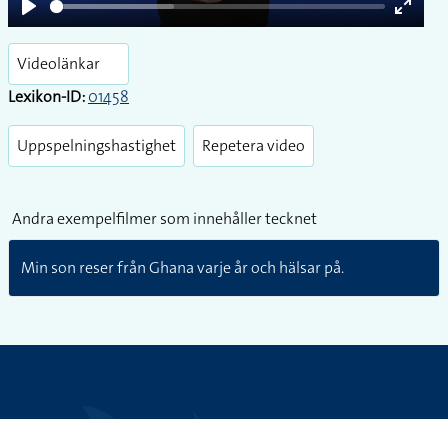
Play
Enter
fullsc
Videolänkar
Lexikon-ID:
01458
Uppspelningshastighet
Repetera video
Andra exempelfilmer som innehåller tecknet
Min son reser från Ghana varje år och hälsar på.