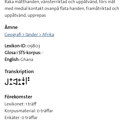
Raka måtthanden, vänsterriktad och uppåtvänd, förs inåt
med medial kontakt ovanpå flata handen, framåtriktad och
uppåtvänd, upprepas
Ämne
Geografi > länder > Afrika
Lexikon-ID:
09803
Glosa i STS-korpus:
-
English:
Ghana
Transkription
􌤢􌤴􌤸􌥉􌥓􌤸􌦄􌥡􌥼􌥻
Förekomster
Lexikonet: 1 träff
Korpusmaterial: 0 träffar
Enkäter: 0 träffar