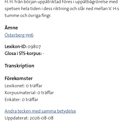
H. H. från början uppåtriktad föres i uppåtbågrörelse med
spetsen hela tiden i dess riktning och slår ned mellan V. H:s
tumme och övriga fingr.
Ämne
Österberg 1916
Lexikon-ID:
09807
Glosa i STS-korpus:
-
Transkription
Förekomster
Lexikonet: 0 träffar
Korpusmaterial: 0 träffar
Enkäter: 0 träffar
Andra tecken med samma betydelse
Uppdaterat: 2026-08-08