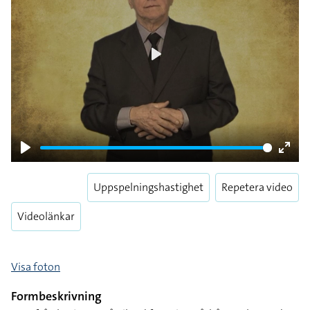
Play
Play
Enter
fulls
Uppspelningshastighet
Repetera video
Videolänkar
Visa foton
Formbeskrivning