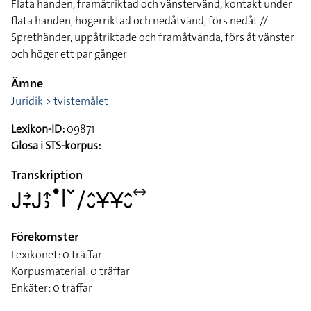
Flata handen, framåtriktad och vänstervänd, kontakt under
flata handen, högerriktad och nedåtvänd, förs nedåt //
Sprethänder, uppåtriktade och framåtvända, förs åt vänster
och höger ett par gånger
Ämne
Juridik > tvistemålet
Lexikon-ID:
09871
Glosa i STS-korpus:
-
Transkription
􌤢􌥔􌥙􌤢􌤴􌤶􌤟􌥼􌥧􌥠􌤵􌤷􌥃􌥃􌤵􌤷􌥤
Förekomster
Lexikonet: 0 träffar
Korpusmaterial: 0 träffar
Enkäter: 0 träffar