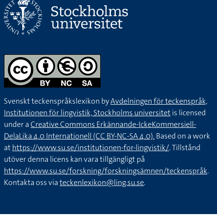
Svenskt teckenspråkslexikon by
Avdelningen för teckenspråk,
Institutionen för lingvistik, Stockholms universitet
is licensed
under a
Creative Commons Erkännande-IckeKommersiell-
DelaLika 4.0 Internationell (CC BY-NC-SA 4.0).
Based on a work
at
https://www.su.se/institutionen-for-lingvistik/
. Tillstånd
utöver denna licens kan vara tillgängligt på
https://www.su.se/forskning/forskningsämnen/teckenspråk
.
Kontakta oss via
teckenlexikon@ling.su.se
.