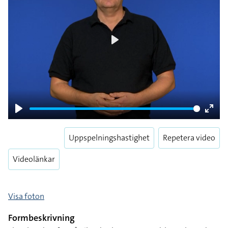
Play
Play
Enter
fulls
Uppspelningshastighet
Repetera video
Videolänkar
Visa foton
Formbeskrivning