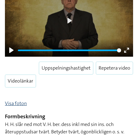
Play
Play
Enter
fulls
Uppspelningshastighet
Repetera video
Videolänkar
Visa foton
Formbeskrivning
H. H. slår ned mot V. H. ber. dess inkl med sin ins. och
återuppstudsar tvärt. Betyder tvärt, ögonblickligen o. s. v.