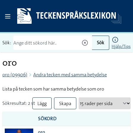
Sök:
Sök
Hjälp/Tips
oro
oro (09906)
Andra tecken med samma betydelse
Lista på tecken som har samma betydelse som oro
Sökresultat: 2 st
Lägg
Skapa
till
PDF
SÖKORD
alla i
oro