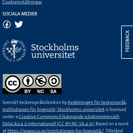
Cookieinställningar
SOCIALA MEDIER
FEEDBACK
Svenskt teckenspråkslexikon by
Avdelningen för teckenspråk,
Institutionen för lingvistik, Stockholms universitet
is licensed
under a
Creative Commons Erkännande-IckeKommersiell-
DelaLika 4.0 Internationell (CC BY-NC-SA 4.0).
Based on a work
at
https://www.su.se/institutionen-for-lingvistik/
. Tillstånd