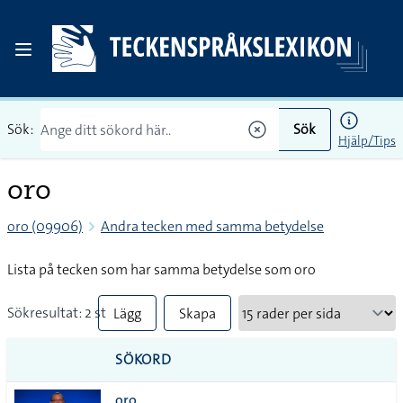
Sök:
Sök
Hjälp/Tips
oro
oro (09906)
Andra tecken med samma betydelse
Lista på tecken som har samma betydelse som oro
Sökresultat: 2 st
Lägg
Skapa
till
PDF
SÖKORD
alla i
oro