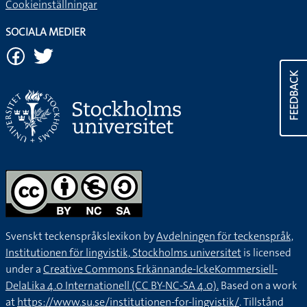
Cookieinställningar
SOCIALA MEDIER
FEEDBACK
Svenskt teckenspråkslexikon by
Avdelningen för teckenspråk,
Institutionen för lingvistik, Stockholms universitet
is licensed
under a
Creative Commons Erkännande-IckeKommersiell-
DelaLika 4.0 Internationell (CC BY-NC-SA 4.0).
Based on a work
at
https://www.su.se/institutionen-for-lingvistik/
. Tillstånd