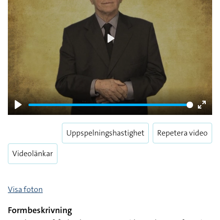
Play
Play
Enter
fulls
Uppspelningshastighet
Repetera video
Videolänkar
Visa foton
Formbeskrivning