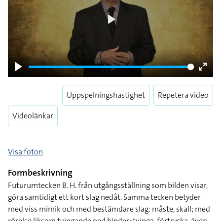
Play
Play
Enter
fulls
Uppspelningshastighet
Repetera video
Videolänkar
Visa foton
Formbeskrivning
Futurumtecken B. H. från utgångsställning som bilden visar,
göra samtidigt ett kort slag nedåt. Samma tecken betyder
med viss mimik och med bestämdare slag: måste, skall; med
rörelse liksom tvingande ned hinder: tvinga, förtrycka, även