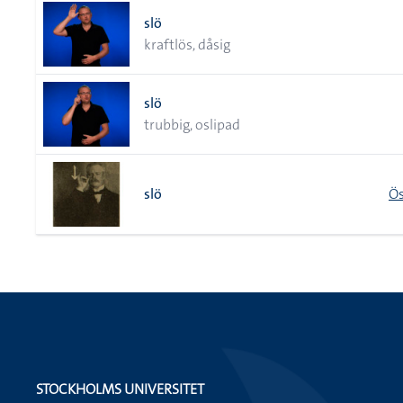
slö
kraftlös, dåsig
slö
trubbig, oslipad
slö
Ös
STOCKHOLMS UNIVERSITET