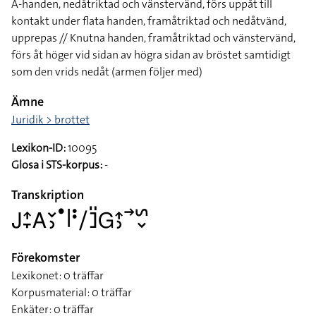
A-handen, nedåtriktad och vänstervänd, förs uppåt till
kontakt under flata handen, framåtriktad och nedåtvänd,
upprepas // Knutna handen, framåtriktad och vänstervänd,
förs åt höger vid sidan av högra sidan av bröstet samtidigt
som den vrids nedåt (armen följer med)
Ämne
Juridik > brottet
Lexikon-ID:
10095
Glosa i STS-korpus:
-
Transkription
􌤢􌤴􌥙􌤤􌥖􌤶􌤟􌥼􌥻􌥠􌤔􌤺􌤦􌤴􌤶􌥣􌥲􌦀
Förekomster
Lexikonet: 0 träffar
Korpusmaterial: 0 träffar
Enkäter: 0 träffar