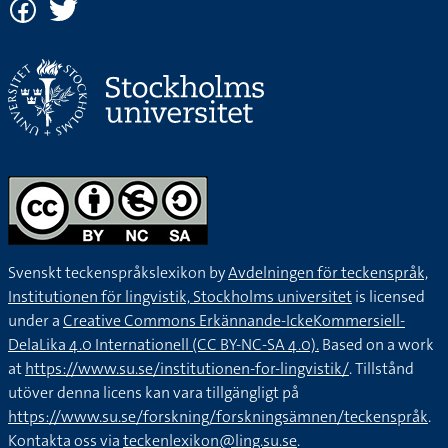
Svenskt teckenspråkslexikon by
Avdelningen för teckenspråk,
Institutionen för lingvistik, Stockholms universitet
is licensed
under a
Creative Commons Erkännande-IckeKommersiell-
DelaLika 4.0 Internationell (CC BY-NC-SA 4.0).
Based on a work
at
https://www.su.se/institutionen-for-lingvistik/
. Tillstånd
utöver denna licens kan vara tillgängligt på
https://www.su.se/forskning/forskningsämnen/teckenspråk
.
Kontakta oss via
teckenlexikon@ling.su.se
.