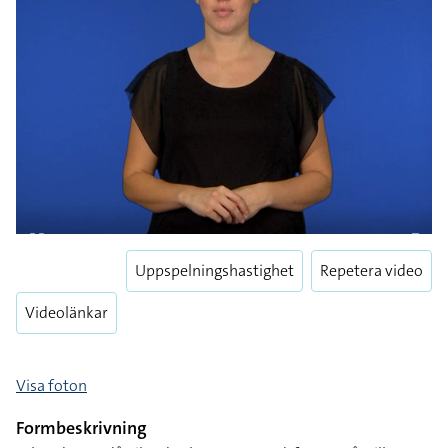
Uppspelningshastighet
Repetera video
Pause
Enter
Videolänkar
fulls
Visa foton
Formbeskrivning