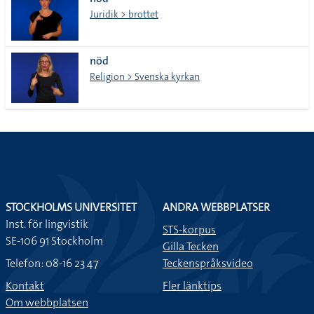
lista
Juridik > brottet
nöd
Religion > Svenska kyrkan
STOCKHOLMS UNIVERSITET
ANDRA WEBBPLATSER
Inst. för lingvistik
STS-korpus
SE-106 91 Stockholm
Gilla Tecken
Telefon: 08-16 23 47
Teckenspråksvideo
Kontakt
Fler länktips
Om webbplatsen