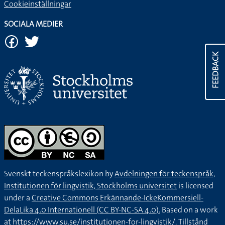
Cookieinställningar
SOCIALA MEDIER
FEEDBACK
Svenskt teckenspråkslexikon by
Avdelningen för teckenspråk,
Institutionen för lingvistik, Stockholms universitet
is licensed
under a
Creative Commons Erkännande-IckeKommersiell-
DelaLika 4.0 Internationell (CC BY-NC-SA 4.0).
Based on a work
at
https://www.su.se/institutionen-for-lingvistik/
. Tillstånd