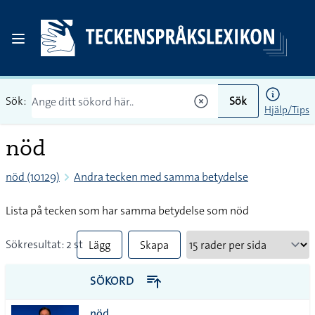
Sök:
Sök
Hjälp/Tips
nöd
nöd (10129)
Andra tecken med samma betydelse
Lista på tecken som har samma betydelse som nöd
Sökresultat: 2 st
Lägg
Skapa
till
PDF
SÖKORD
alla i
nöd