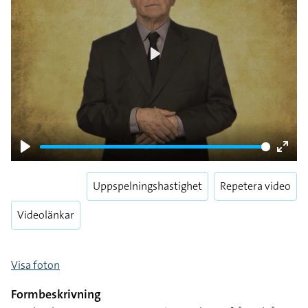
Play
Play
Enter
fulls
Uppspelningshastighet
Repetera video
Videolänkar
Visa foton
Formbeskrivning