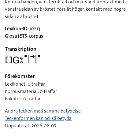
Knutna handen, vänsterriktad och inåtvänd, kontakt med
vänstra sidan av bröstet, förs åt höger, kontakt med högra
sidan av bröstet
Lexikon-ID:
10213
Glosa i STS-korpus:
-
Transkription
􌤓􌤦􌥓􌥘􌤟􌥼􌥣􌥼􌤟
Förekomster
Lexikonet: 0 träffar
Korpusmaterial: 0 träffar
Enkäter: 0 träffar
Andra tecken med samma betydelse
Teckenformen kan också betyda
Uppdaterat: 2026-08-07