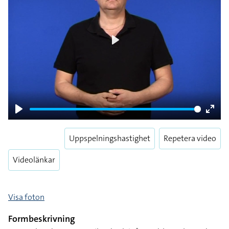
Play
Play
Enter
fulls
Uppspelningshastighet
Repetera video
Videolänkar
Visa foton
Formbeskrivning