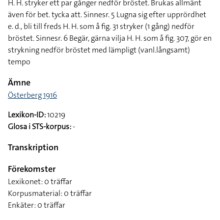
H. H. stryker ett par gånger nedför bröstet. Brukas allmänt
även för bet. tycka att. Sinnesr. 5 Lugna sig efter upprördhet
e. d., bli till freds H. H. som å fig. 31 stryker (1 gång) nedför
bröstet. Sinnesr. 6 Begär, gärna vilja H. H. som å fig. 307, gör en
strykning nedför bröstet med lämpligt (vanl.långsamt)
tempo
Ämne
Österberg 1916
Lexikon-ID:
10219
Glosa i STS-korpus:
-
Transkription
Förekomster
Lexikonet: 0 träffar
Korpusmaterial: 0 träffar
Enkäter: 0 träffar