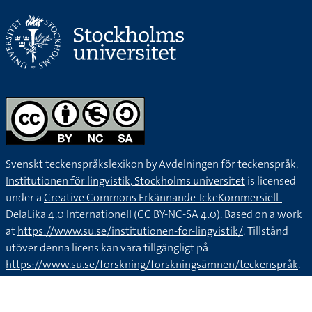
Svenskt teckenspråkslexikon by
Avdelningen för teckenspråk,
Institutionen för lingvistik, Stockholms universitet
is licensed
under a
Creative Commons Erkännande-IckeKommersiell-
DelaLika 4.0 Internationell (CC BY-NC-SA 4.0).
Based on a work
at
https://www.su.se/institutionen-for-lingvistik/
. Tillstånd
utöver denna licens kan vara tillgängligt på
https://www.su.se/forskning/forskningsämnen/teckenspråk
.
Kontakta oss via
teckenlexikon@ling.su.se
.