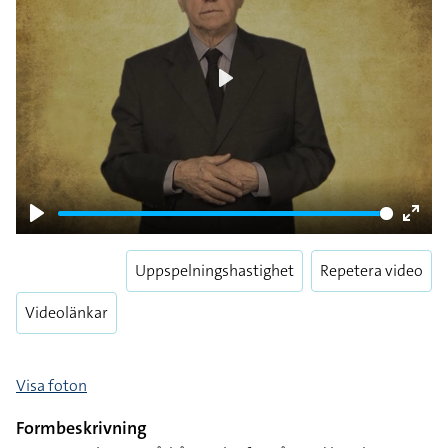
Play
Play
Enter
fulls
Uppspelningshastighet
Repetera video
Videolänkar
Visa foton
Formbeskrivning