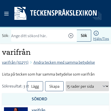
Sök:
Sök
Hjälp/Tips
varifrån
varifrån (10255)
Andra tecken med samma betydelse
Lista på tecken som har samma betydelse som varifrån
Sökresultat: 3 st
Lägg
Skapa
till
PDF
SÖKORD
alla i
varifrån