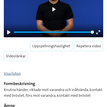
Play
Play
Enter
fulls
Uppspelningshastighet
Repetera video
Videolänkar
Visa foton
Formbeskrivning
Knutna händer, riktade mot varandra och inåtvända, kontakt
med bröstet, förs mot varandra, kontakt med bröstet
Ämne