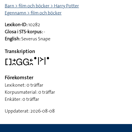
Barn > film och böcker > Harry Potter
Egennamn > film och böcker
Lexikon-ID:
10282
Glosa i STS-korpus:
-
English:
Severus Snape
Transkription
􌤓􌥔􌥘􌤦􌤦􌥓􌥘􌤟􌥼􌦅􌥼􌤟
Förekomster
Lexikonet: 0 träffar
Korpusmaterial: 0 träffar
Enkäter: 0 träffar
Uppdaterat: 2026-08-08