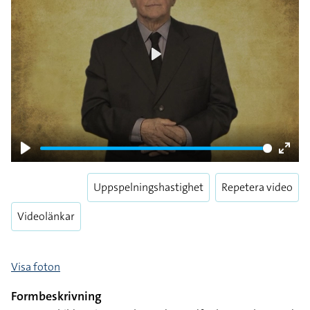
Play
Play
Enter
fulls
Uppspelningshastighet
Repetera video
Videolänkar
Visa foton
Formbeskrivning