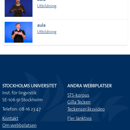
lista
Utbildning
aula
Utbildning
STOCKHOLMS UNIVERSITET
ANDRA WEBBPLATSER
Inst. för lingvistik
STS-korpus
SE-106 91 Stockholm
Gilla Tecken
Telefon: 08-16 23 47
Teckenspråksvideo
Kontakt
Fler länktips
Om webbplatsen