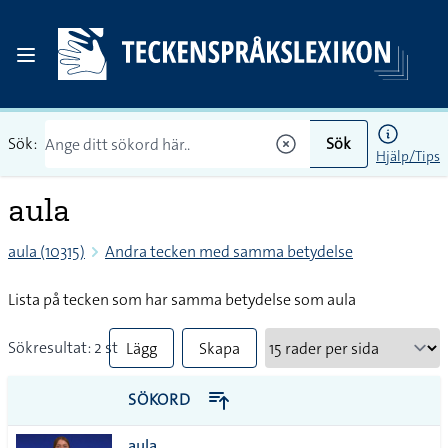
Sök:
Sök
Hjälp/Tips
aula
aula (10315)
Andra tecken med samma betydelse
Lista på tecken som har samma betydelse som aula
Sökresultat: 2 st
Lägg
Skapa
till
PDF
SÖKORD
alla i
aula