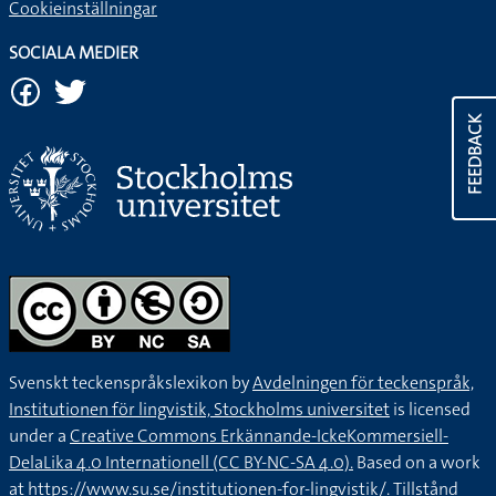
Cookieinställningar
SOCIALA MEDIER
FEEDBACK
Svenskt teckenspråkslexikon by
Avdelningen för teckenspråk,
Institutionen för lingvistik, Stockholms universitet
is licensed
under a
Creative Commons Erkännande-IckeKommersiell-
DelaLika 4.0 Internationell (CC BY-NC-SA 4.0).
Based on a work
at
https://www.su.se/institutionen-for-lingvistik/
. Tillstånd