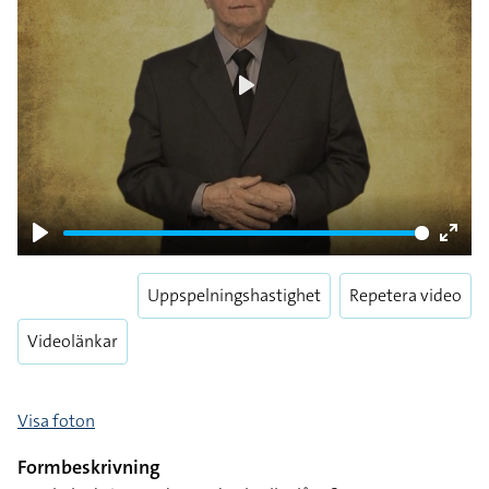
Play
Play
Enter
fulls
Uppspelningshastighet
Repetera video
Videolänkar
Visa foton
Formbeskrivning