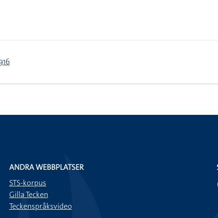
916
ANDRA WEBBPLATSER
STS-korpus
Gilla Tecken
Teckenspråksvideo