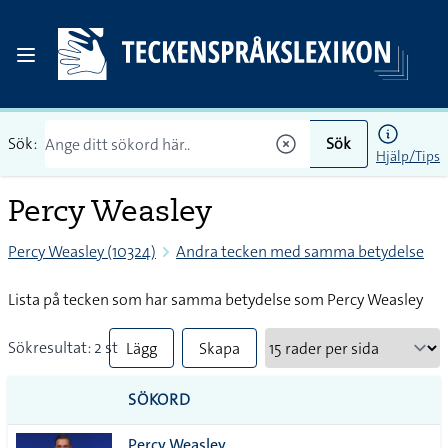
Sök:
Sök
Hjälp/Tips
Percy Weasley
Percy Weasley (10324)
Andra tecken med samma betydelse
Lista på tecken som har samma betydelse som Percy Weasley
Sökresultat: 2 st
Lägg
Skapa
till
PDF
SÖKORD
alla i
Percy Weasley