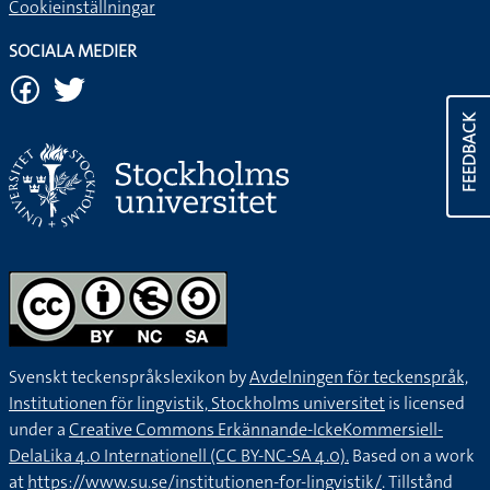
Cookieinställningar
SOCIALA MEDIER
FEEDBACK
Svenskt teckenspråkslexikon by
Avdelningen för teckenspråk,
Institutionen för lingvistik, Stockholms universitet
is licensed
under a
Creative Commons Erkännande-IckeKommersiell-
DelaLika 4.0 Internationell (CC BY-NC-SA 4.0).
Based on a work
at
https://www.su.se/institutionen-for-lingvistik/
. Tillstånd