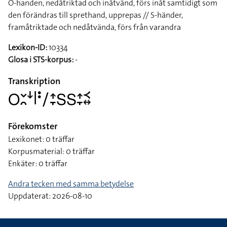
O-handen, nedåtriktad och inåtvänd, förs inåt samtidigt som
den förändras till sprethand, upprepas // S-händer,
framåtriktade och nedåtvända, förs från varandra
Lexikon-ID:
10334
Glosa i STS-korpus:
-
Transkription
􌥆􌥖􌥘􌦄􌥼􌥻􌥠􌤴􌥙􌥅􌥅􌤴􌥙􌥹􌦉
Förekomster
Lexikonet: 0 träffar
Korpusmaterial: 0 träffar
Enkäter: 0 träffar
Andra tecken med samma betydelse
Uppdaterat: 2026-08-10